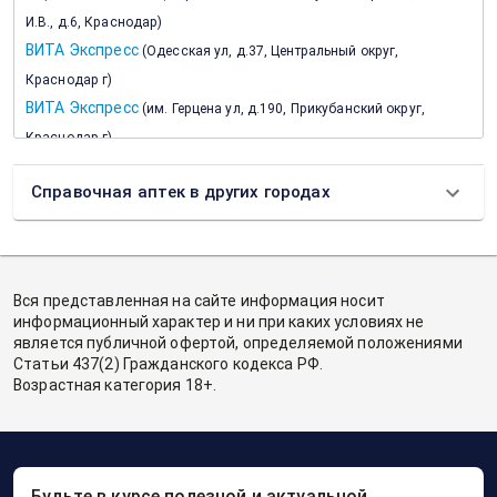
И.В., д.6, Краснодар
)
ВИТА Экспресс
(
Одесская ул, д.37, Центральный округ,
Краснодар г
)
ВИТА Экспресс
(
им. Герцена ул, д.190, Прикубанский округ,
Краснодар г
)
ВИТА Экспресс
(
Восточно-Кругликовская ул, д.30/1,
Справочная аптек в других городах
Прикубанский округ, Краснодар г
)
ВИТА Экспресс
(
Ставропольская ул, д.108, Центральный округ,
Краснодар г
)
ВИТА Экспресс
(
им Стасова ул, д.121/2, Центральный округ,
Вся представленная на сайте информация носит
Краснодар г
)
информационный характер и ни при каких условиях не
ВИТА Экспресс
(
Чекистов пр-кт, д.9/1, Западный округ,
является публичной офертой, определяемой положениями
Статьи 437(2) Гражданского кодекса РФ.
Краснодар г
)
Возрастная категория 18+.
ВИТА Экспресс
(
Московская ул, д.54, Прикубанский округ,
Краснодар г
)
ВИТА Экспресс
(
Чекистов пр-кт, д.12, Западный округ, Краснодар
г
)
Будьте в курсе полезной и актуальной