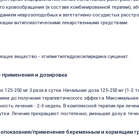
го кровообращения (в составе комбинированной терапии); а
данием неврозоподобных и вегетативно-сосудистых расстрой
кации антипсихотическими лекарственными средствами.
в
ющее вещество - этилметилгидроксипиридина сукцинат.
 применения и дозировка
о 125-250 мг 3 раза в сутки. Начальная доза 125-250 мг (1-2 
ием до получения терапевтического эффекта. Максимальная с
ность лечения - 2-6 недель. В комплексной терапии при лечен
сутки. Лечение прекращают постепенно, уменьшая дозу в течен
опоказания/применение беременным и кормящим г