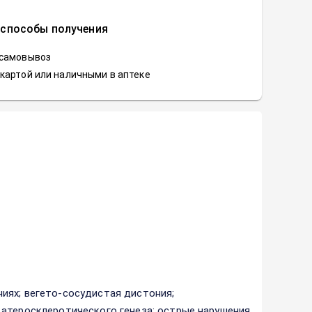
 способы получения
 самовывоз
картой или наличными в аптеке
иях; вегето-сосудистая дистония;
 атеросклеротического генеза; острые нарушения