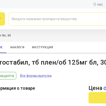
О нас
г
 бл, 30
ОЕ
АНАЛОГИ
ИНСТРУКЦИЯ
остабил, тб плен/об 125мг бл, 3
рецепта
Все формы выпуска
Цена
рмация о товаре