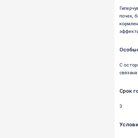
Гиперчу
почек, 
кормлен
эффекти
Особые
С остор
связана
Срок г
3
Услови