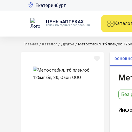
Екатеринбург
ЦЕНЫвАПТЕКАХ
Катало
поиск выгодных предложений
Главная
/
Каталог
/
Другое
/
Метостабил, тб плен/об 125мг
ОСНОВН
Мет
Без 
Инфо