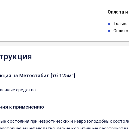
Оплата и
Только
Оплата 
трукция
кция на Метостабил [тб 125мг]
венные средства
ния к применению
ые состояния при невротических и неврозоподобных состоян
уляторная энцефалопатия; легкие когнитивные расстройства