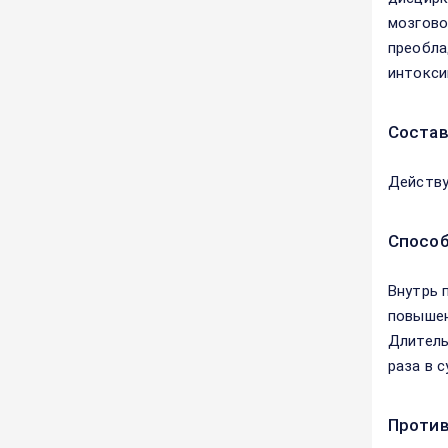
мозгово
преобла
интокси
Соста
Действу
Способ
Внутрь п
повышен
Длитель
раза в 
Против