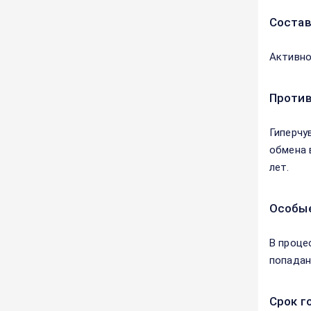
Соста
Активно
Против
Гиперчу
обмена 
лет.
Особые
В проце
попадани
Срок г