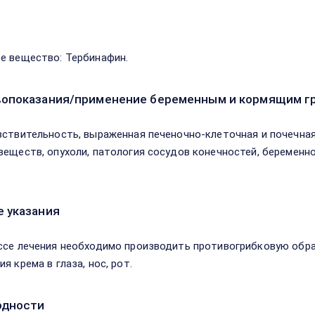
в
е вещество: Тербинафин.
опоказания/применение беременным и кормящим г
вствительность, выраженная печеночно-клеточная и почечная
веществ, опухоли, патология сосудов конечностей, беременно
 указания
ссе лечения необходимо производить противогрибковую обраб
я крема в глаза, нос, рот.
одности