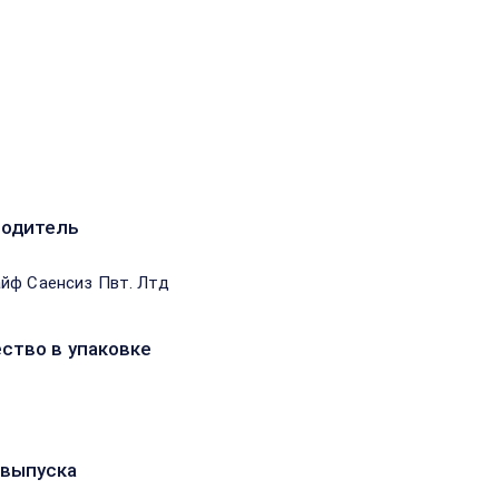
водитель
йф Саенсиз Пвт. Лтд
ство в упаковке
выпуска