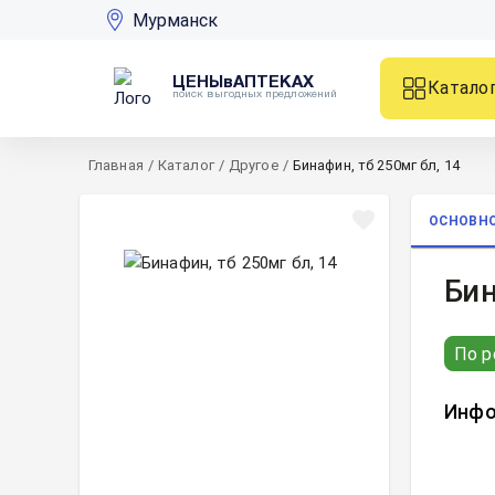
Мурманск
ЦЕНЫвАПТЕКАХ
Катало
поиск выгодных предложений
Главная
/
Каталог
/
Другое
/
Бинафин, тб 250мг бл, 14
ОСНОВН
Бин
По р
Инфо