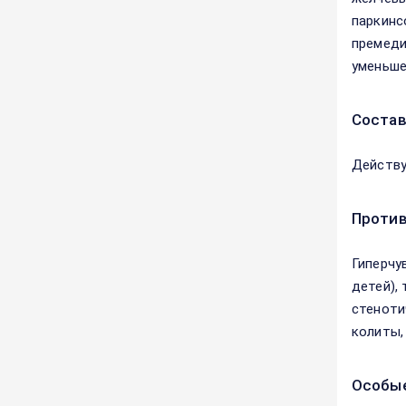
паркинс
премеди
уменьше
Соста
Действу
Против
Гиперчу
детей),
стеноти
колиты,
Особые