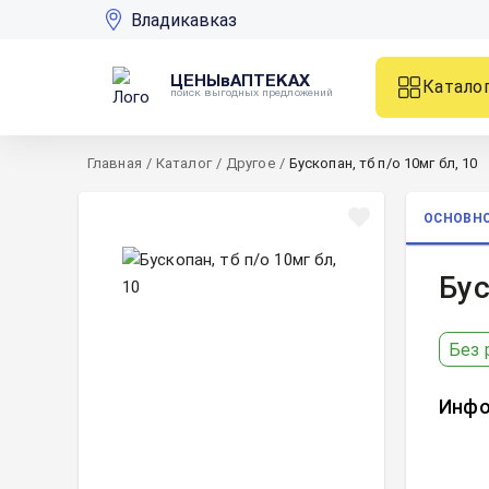
Владикавказ
ЦЕНЫвАПТЕКАХ
Катало
поиск выгодных предложений
Главная
/
Каталог
/
Другое
/
Бускопан, тб п/о 10мг бл, 10
ОСНОВН
Бус
Без 
Инфо