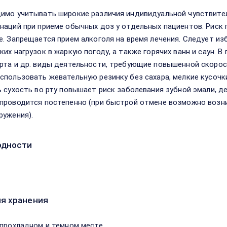
имо учитывать широкие различия индивидуальной чувствител
наций при приеме обычных доз у отдельных пациентов. Риск
е. Запрещается прием алкоголя на время лечения. Следует из
ких нагрузок в жаркую погоду, а также горячих ванн и саун. 
рта и др. виды деятельности, требующие повышенной скорост
спользовать жевательную резинку без сахара, мелкие кусочк
ь сухость во рту повышает риск заболевания зубной эмали, д
проводится постепенно (при быстрой отмене возможно возн
ружения).
одности
я хранения
 прохладном и темном месте.