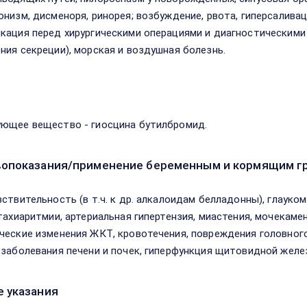
онизм, дисменоря, ринорея; возбуждение, рвота, гиперсаливац
кация перед хирургическими операциями и диагностическими 
ния секреции), морская и воздушная болезнь.
в
ющее вещество - гиосцина бутилбромид.
опоказания/применение беременным и кормящим г
вствительность (в т.ч. к др. алкалоидам белладонны), глауком
 тахиаритмии, артериальная гипертензия, миастения, мочекам
ческие изменения ЖКТ, кровотечения, повреждения головного
 заболевания печени и почек, гиперфункция щитовидной желе
 указания