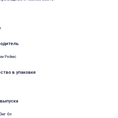
я
водитель
рм Реймс
ство в упаковке
выпуска
0мг бл