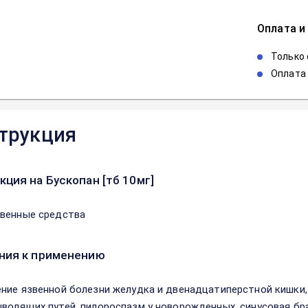
Оплата и
Только
Оплата 
трукция
кция на Бускопан [тб 10мг]
венные средства
ния к применению
ние язвенной болезни желудка и двенадцатиперстной кишки,
водящих путей, пилороспазм у новорожденных, синусовая бр