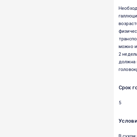
Необход
галлюци
возраст
физичес
транспо
можно и
2 недел
должна 
головок
Срок г
5
Услови
В сухом