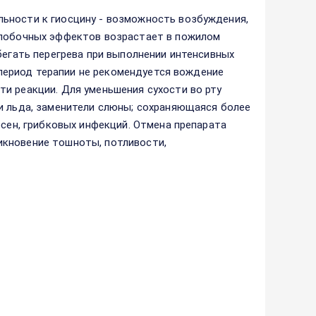
ьности к гиосцину - возможность возбуждения,
 побочных эффектов возрастает в пожилом
бегать перегрева при выполнении интенсивных
В период терапии не рекомендуется вождение
и реакции. Для уменьшения сухости во рту
и льда, заменители слюны; сохраняющаяся более
есен, грибковых инфекций. Отмена препарата
икновение тошноты, потливости,