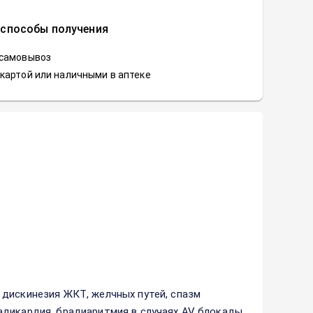
 способы получения
 самовывоз
картой или наличными в аптеке
 дискинезия ЖКТ, желчных путей, спазм
адикардия, брадиаритмия в случаях AV блокады,