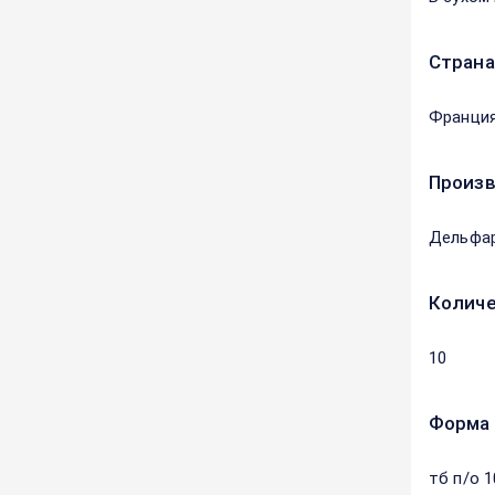
Страна
Франци
Произ
Дельфа
Количе
10
Форма 
тб п/о 1