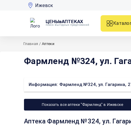
Ижевск
ЦЕНЫвАПТЕКАХ
Катало
поиск выгодных предложений
Главная
/
Аптеки
Фармленд №324, ул. Гага
Информация: Фармленд №324, ул. Гагарина, 2
Показать все аптеки "Фармленд" в Ижевске
Аптека Фармленд №324, ул. Гагар