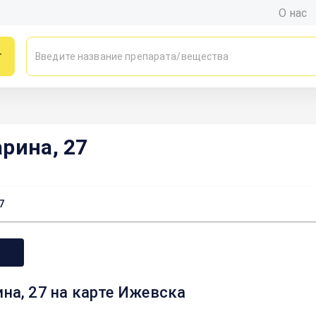
О нас
г
рина, 27
7
ина, 27 на карте Ижевска