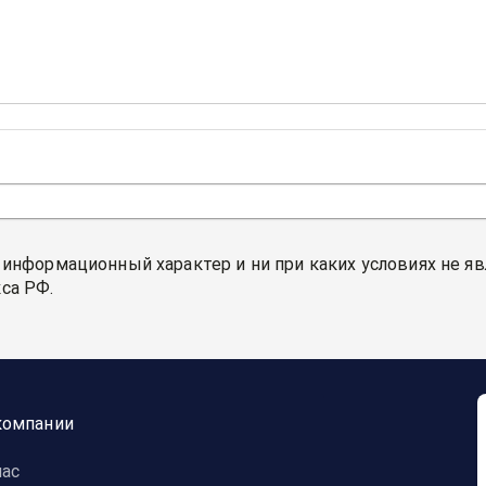
 информационный характер и ни при каких условиях не я
са РФ.
компании
нас