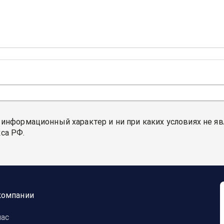
 информационный характер и ни при каких условиях не я
са РФ.
компании
нас