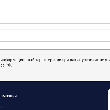
 информационный характер и ни при каких условиях не я
са РФ.
компании
нас