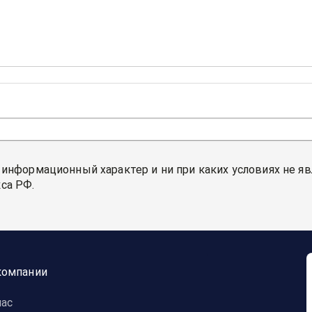
 информационный характер и ни при каких условиях не я
са РФ.
компании
нас