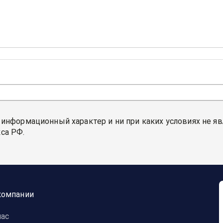
 информационный характер и ни при каких условиях не я
са РФ.
компании
нас