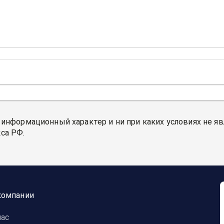
 информационный характер и ни при каких условиях не я
са РФ.
компании
нас