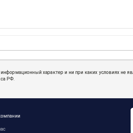
 информационный характер и ни при каких условиях не я
са РФ.
компании
нас