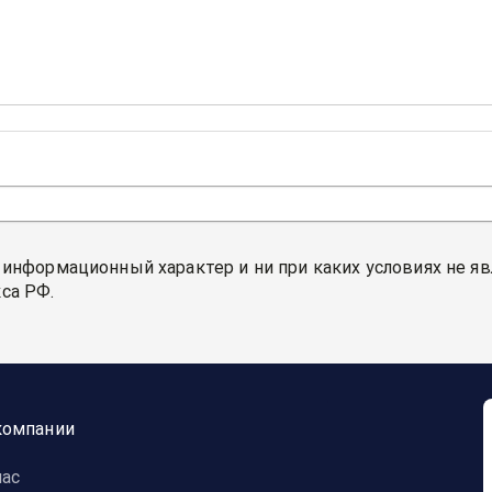
 информационный характер и ни при каких условиях не я
са РФ.
компании
нас