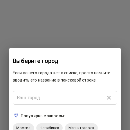
500: Что-то пошло не так...
Выберите город
К сожалению, на этой странице произошла ошибка. Мы
Если вашего города нет в списке, просто начните
работаем над ее исправлением. Пожалуйста, закройте
страницу и попробуйте вернуться позже.
вводить его название в поисковой строке.
Популярные запросы:
Москва
Челябинск
Магнитогорск