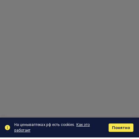
На ценываптеках.рф есть cookies.
Как это
Понятно
работает
Поиск
Корзина
Отзыв
Заказы
Меню