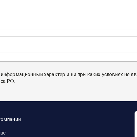
 информационный характер и ни при каких условиях не я
са РФ.
компании
нас