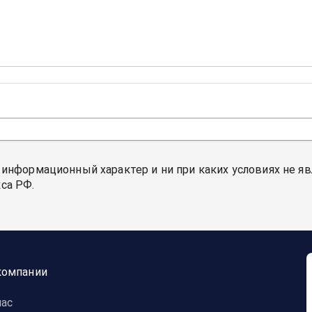
 информационный характер и ни при каких условиях не я
са РФ.
компании
нас