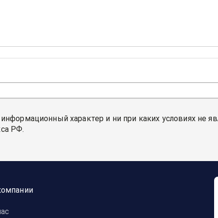
 информационный характер и ни при каких условиях не я
са РФ.
компании
нас