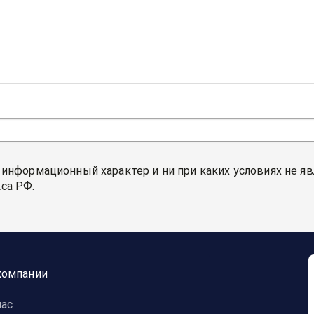
 информационный характер и ни при каких условиях не я
са РФ.
компании
нас