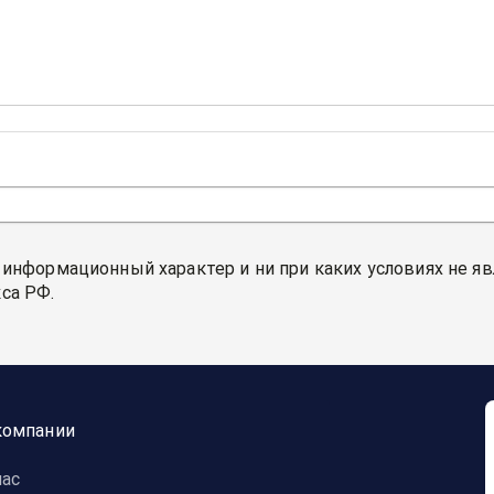
 информационный характер и ни при каких условиях не я
са РФ.
компании
нас