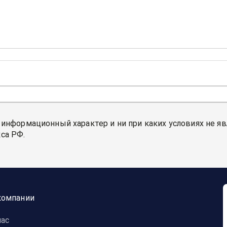
 информационный характер и ни при каких условиях не я
са РФ.
компании
нас