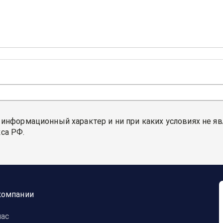
 информационный характер и ни при каких условиях не я
са РФ.
компании
нас