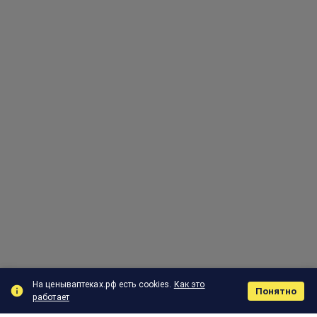
На ценываптеках.рф есть cookies.
Как это
Понятно
работает
Поиск
Корзина
Отзыв
Заказы
Меню