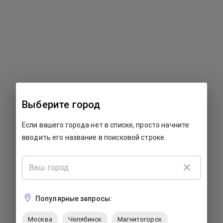
500: Что-то пошло не так...
Выберите город
К сожалению, на этой странице произошла ошибка. Мы
Если вашего города нет в списке, просто начните
работаем над ее исправлением. Пожалуйста, закройте
страницу и попробуйте вернуться позже.
вводить его название в поисковой строке.
Популярные запросы:
Москва
Челябинск
Магнитогорск