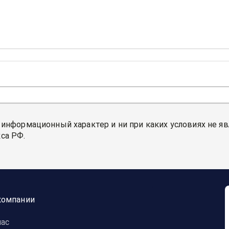
 информационный характер и ни при каких условиях не я
са РФ.
компании
нас