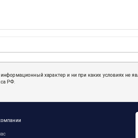
 информационный характер и ни при каких условиях не я
са РФ.
компании
нас