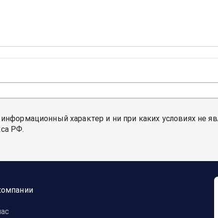
 информационный характер и ни при каких условиях не я
са РФ.
компании
нас