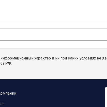
 информационный характер и ни при каких условиях не я
са РФ.
компании
нас