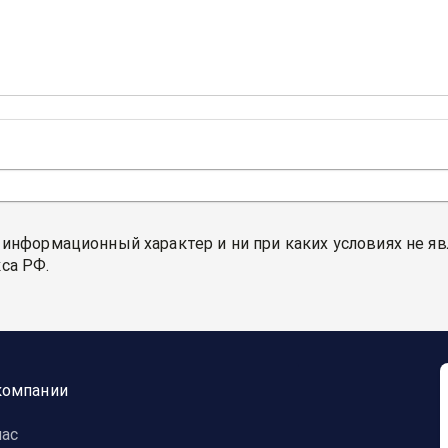
 информационный характер и ни при каких условиях не я
са РФ.
компании
нас