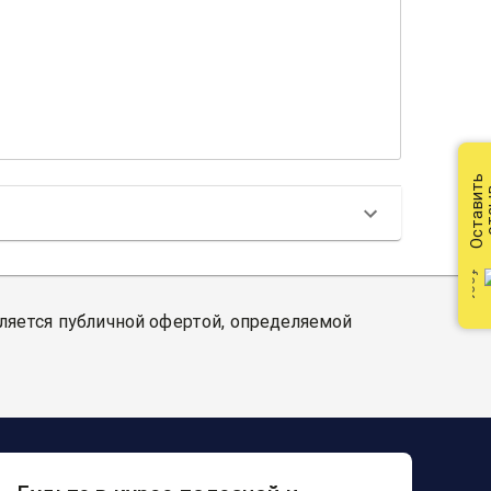
Оставить
от
вляется публичной офертой, определяемой