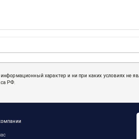
 информационный характер и ни при каких условиях не я
са РФ.
компании
нас