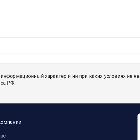
 информационный характер и ни при каких условиях не я
са РФ.
компании
нас