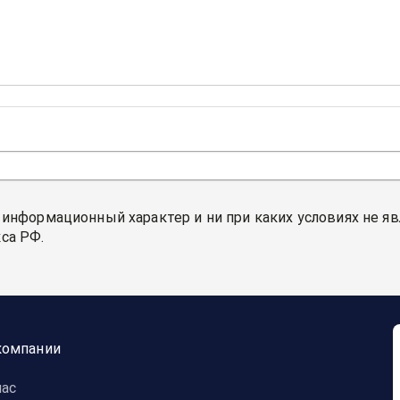
 информационный характер и ни при каких условиях не я
са РФ.
компании
нас