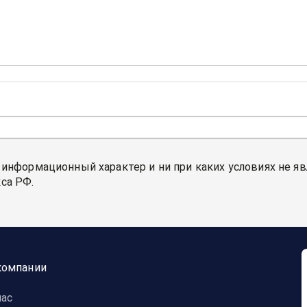
 информационный характер и ни при каких условиях не я
са РФ.
компании
нас