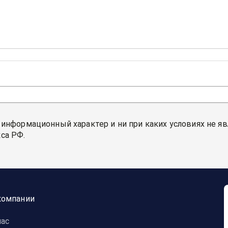
 информационный характер и ни при каких условиях не я
са РФ.
компании
нас