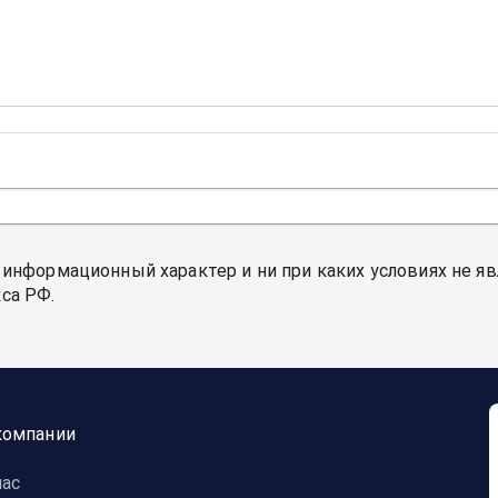
 информационный характер и ни при каких условиях не я
са РФ.
компании
нас