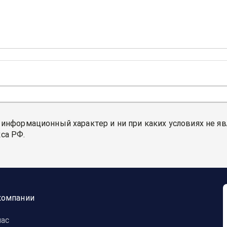
 информационный характер и ни при каких условиях не я
са РФ.
компании
нас