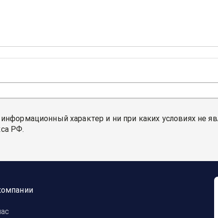
 информационный характер и ни при каких условиях не я
са РФ.
компании
нас