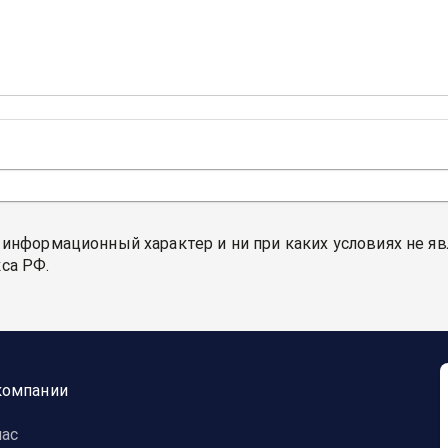
 информационный характер и ни при каких условиях не я
са РФ.
компании
нас