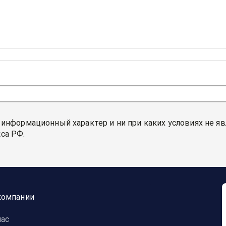
 информационный характер и ни при каких условиях не я
са РФ.
компании
нас