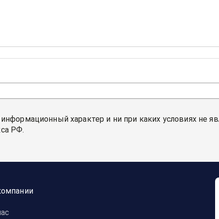
 информационный характер и ни при каких условиях не я
са РФ.
компании
нас