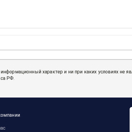
 информационный характер и ни при каких условиях не я
са РФ.
компании
нас