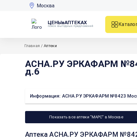
Москва
ЦЕНЫвАПТЕКАХ
Катало
поиск выгодных предложений
Главная
/
Аптеки
АСНА.РУ ЭРКАФАРМ №842
д.6
Информация: АСНА.РУ ЭРКАФАРМ №8423 Москв
Показать все аптеки "МАРС" в Москве
Аптека АСНА.РУ ЭРКАФАРМ №8423 