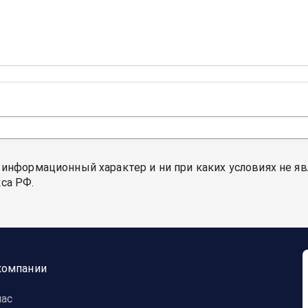
 информационный характер и ни при каких условиях не я
са РФ.
компании
нас