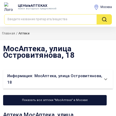
ЦЕНЫвАПТЕКАХ
Москва
поиск выгодных предложений
Главная
/
Аптеки
МосАптека, улица
Островитянова, 18
Информация: МосАптека, улица Островитянова,
18
Показать все аптеки "МосАптека" в Москве
Аптека МосАптека, улица