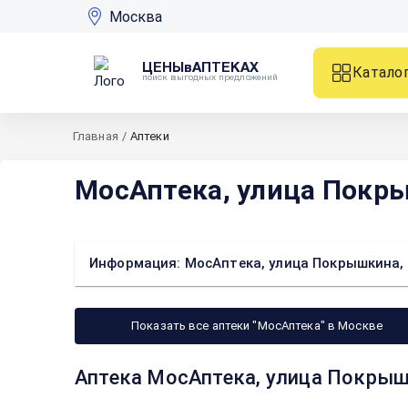
Москва
ЦЕНЫвАПТЕКАХ
Катало
поиск выгодных предложений
Главная
/
Аптеки
МосАптека, улица Покр
Информация: МосАптека, улица Покрышкина,
Показать все аптеки "МосАптека" в Москве
Аптека МосАптека, улица Покрыш