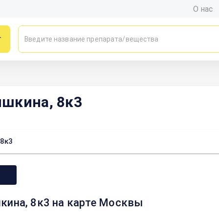
О нас
г
ышкина, 8к3
 8к3
кина, 8к3 на карте Москвы