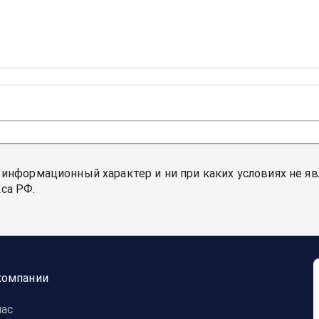
 информационный характер и ни при каких условиях не я
са РФ.
компании
нас