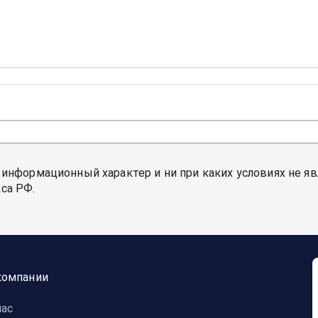
 информационный характер и ни при каких условиях не я
са РФ.
компании
нас