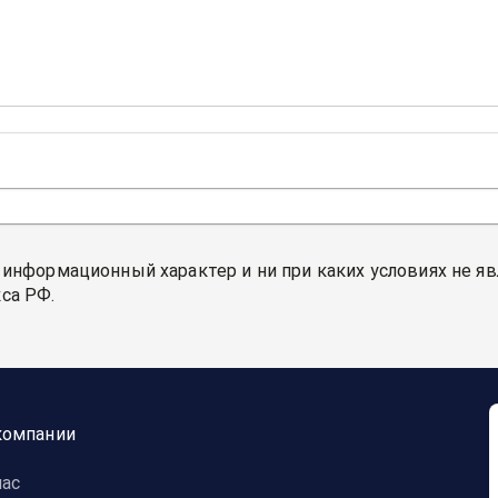
 информационный характер и ни при каких условиях не я
са РФ.
компании
нас