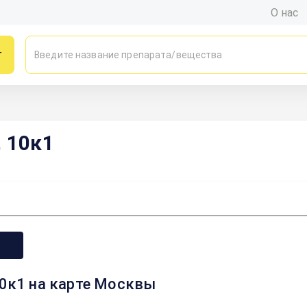
О нас
г
 10к1
10к1 на карте Москвы