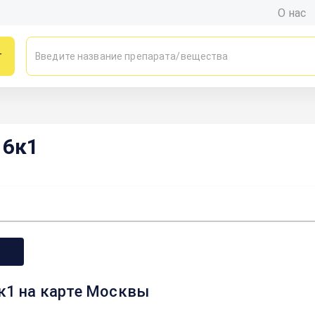
О нас
г
16к1
6к1 на карте Москвы