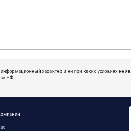
 информационный характер и ни при каких условиях не я
са РФ.
компании
нас