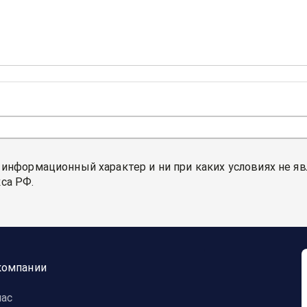
 информационный характер и ни при каких условиях не я
са РФ.
компании
нас