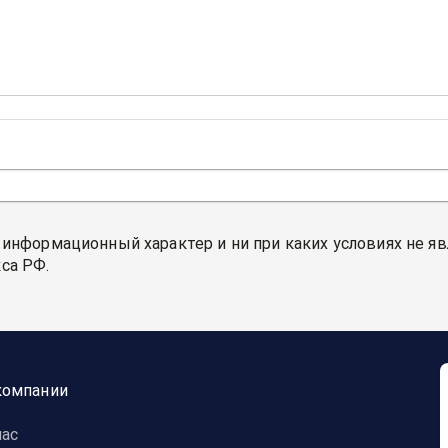
 информационный характер и ни при каких условиях не я
са РФ.
компании
нас