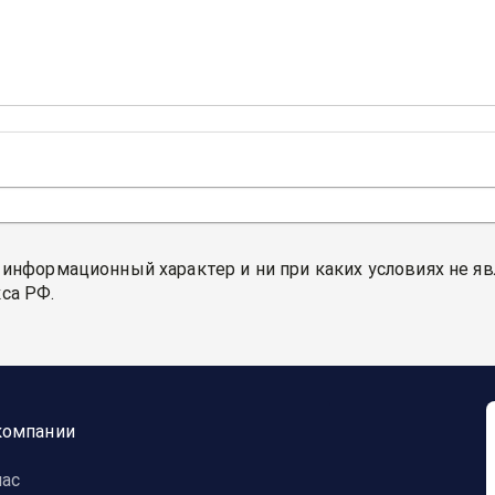
 информационный характер и ни при каких условиях не я
са РФ.
компании
нас