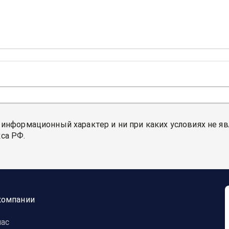
 информационный характер и ни при каких условиях не я
са РФ.
компании
нас